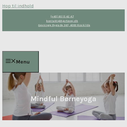
Hop til indhold
(+45) 60 15 42 47
kontakt@hjertevej.dk
Gevninge Bygade 36f, 4000 Roskilde
Menu
Mindful Børneyoga