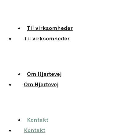
Til virksomheder
Til virksomheder
Om Hjertevej
Om Hjertevej
Kontakt
Kontakt