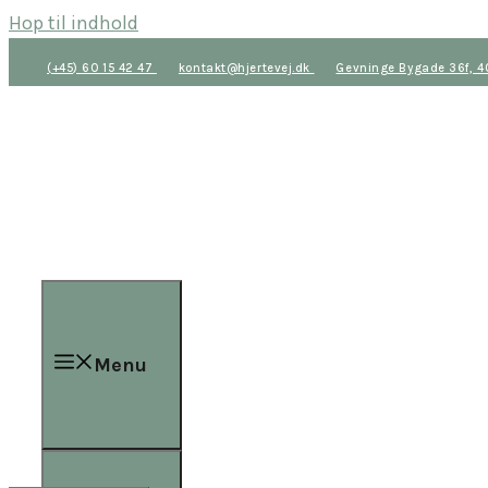
Hop til indhold
(+45) 60 15 42 47
kontakt@hjertevej.dk
Gevninge Bygade 36f, 4
Menu