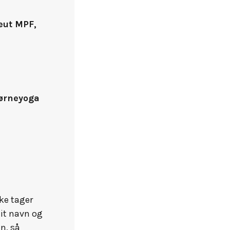
eut MPF,
ørneyoga
kke tager
dit navn og
n, så